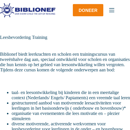
Ga
naar
DONEER
de
inhoud
Leesbevordering Training
Biblionef biedt leerkrachten en scholen een trainingscursus van
tweeënhalve dag aan, speciaal ontwikkeld voor scholen en organisaties
die hun kennis op het gebied van leesontwikkeling willen vergroten.
Tijdens deze cursus komen de volgende onderwerpen aan bod:
taal- en leesontwikkeling bij kinderen die in een meertalige
context (Nederlands/ Engels/ Papiaments) een vreemde taal leren
gestructureerd aanbod van motiverende leesactiviteiten voor
leerlingen in het basisonderwijs ( onderbouw en bovenbouw)*
organisatie van evenementen die lees motivatie en – plezier
stimuleren
diverse motiverende, activerende werkvormen voor
leesbevordering voor leerlingen in de onder – en bovenbouw