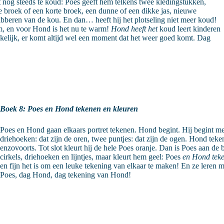
t nog steeds te koud: Poes geeft hem telkens twee kledingstukken,
nge broek of een korte broek, een dunne of een dikke jas, nieuwe
ibberen van de kou. En dan… heeft hij het plotseling niet meer koud!
rm, en voor Hond is het nu te warm!
Hond heeft het
koud leert kinderen
kelijk, er komt altijd wel een moment dat het weer goed komt. Dag
Boek 8: Poes en Hond tekenen en kleuren
Poes en Hond gaan elkaars portret tekenen. Hond begint. Hij begint met
driehoeken: dat zijn de oren, twee puntjes: dat zijn de ogen. Hond te
enzovoorts. Tot slot kleurt hij de hele Poes oranje. Dan is Poes aan de
cirkels, driehoeken en lijntjes, maar kleurt hem geel: Poes
en Hond teke
en fijn het is om een leuke tekening van elkaar te maken! En ze lere
Poes, dag Hond, dag tekening van Hond!