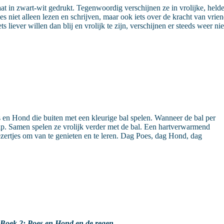
n zwart-wit gedrukt. Tegenwoordig verschijnen ze in vrolijke, heldere 
ties niet alleen lezen en schrijven, maar ook iets over de kracht van vr
ts liever willen dan blij en vrolijk te zijn, verschijnen er steeds weer
 en Hond die buiten met een kleurige bal spelen. Wanneer de bal per
ulp. Samen spelen ze vrolijk verder met de bal. Een hartverwarmend
zertjes om van te genieten en te leren. Dag Poes, dag Hond, dag
Boek 2: Poes en Hond en de regen
.