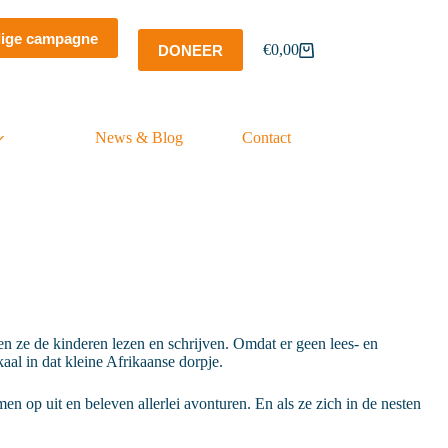
dige campagne
€
0,00
DONEER
Winkelwagen
News & Blog
Contact
n ze de kinderen lezen en schrijven. Omdat er geen lees- en
aal in dat kleine Afrikaanse dorpje.
 op uit en beleven allerlei avonturen. En als ze zich in de nesten