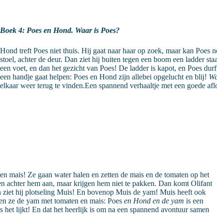
Boek 4: Poes en Hond. Waar is Poes?
Hond treft Poes niet thuis. Hij gaat naar haar op zoek, maar kan Poes ne
stoel, achter de deur. Dan ziet hij buiten tegen een boom een ladder sta
een voet, en dan het gezicht van Poes! De ladder is kapot, en Poes durf
een handje gaat helpen: Poes en Hond zijn allebei opgelucht en blij!
Wa
elkaar weer terug te vinden.Een spannend verhaaltje met een goede af
n mais! Ze gaan water halen en zetten de mais en de tomaten op het
n achter hem aan, maar krijgen hem niet te pakken. Dan komt Olifant
n ziet hij plotseling Muis! En bovenop Muis de yam! Muis heeft ook
ten ze de yam met tomaten en mais: Poes
en Hond en de yam
is een
 als het lijkt! En dat het heerlijk is om na een spannend avontuur samen