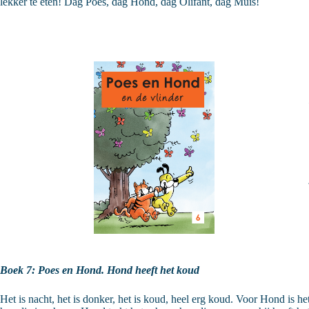
lekker te eten! Dag Poes, dag Hond, dag Olifant, dag Muis!
Boek 7: Poes en Hond. Hond heeft het koud
Het is nacht, het is donker, het is koud, heel erg koud. Voor Hond is h