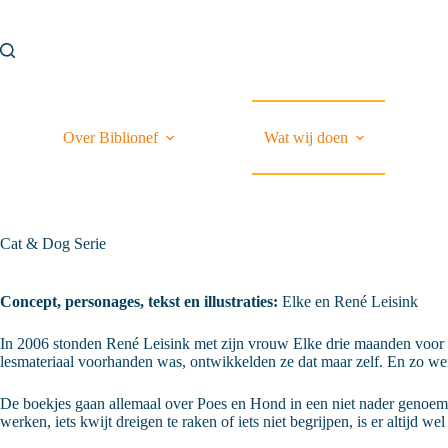
Ga
naar
de
inhoud
Over Biblionef
Wat wij doen
Cat & Dog Serie
Concept, personages, tekst en illustraties:
Elke en René Leisink
In 2006 stonden René Leisink met zijn vrouw Elke drie maanden voor de
lesmateriaal voorhanden was, ontwikkelden ze dat maar zelf. En zo wer
De boekjes gaan allemaal over Poes en Hond in een niet nader genoemde
werken, iets kwijt dreigen te raken of iets niet begrijpen, is er altijd w