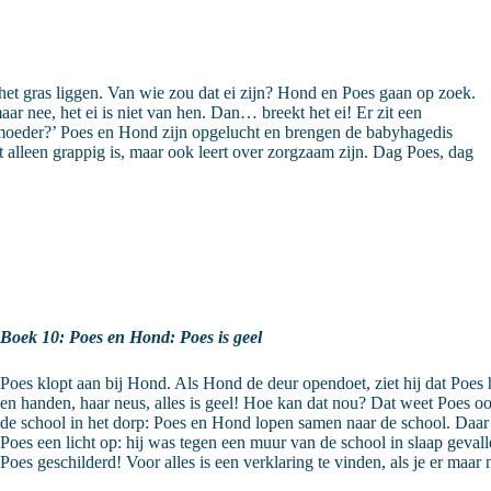
het gras liggen. Van wie zou dat ei zijn? Hond en Poes gaan op zoek.
ar nee, het ei is niet van hen. Dan… breekt het ei! Er zit een
n moeder?’ Poes en Hond zijn opgelucht en brengen de babyhagedis
et alleen grappig is, maar ook leert over zorgzaam zijn. Dag Poes, dag
Boek 10: Poes en Hond: Poes is geel
Poes klopt aan bij Hond. Als Hond de deur opendoet, ziet hij dat Poes 
en handen, haar neus, alles is geel! Hoe kan dat nou? Dat weet Poes o
de school in het dorp: Poes en Hond lopen samen naar de school. Daar z
Poes een licht op: hij was tegen een muur van de school in slaap gevall
Poes geschilderd! Voor alles is een verklaring te vinden, als je er ma