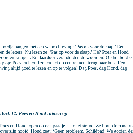
bordje hangen met een waarschuwing: ‘Pas op voor de raap.’ Een
n de letters! Nu lezen ze: ‘Pas op voor de slaap.’ Hè? Poes en Hond
 woorden kruipen. En dáárdoor veranderden de woorden! Op het bordje
aap op: Poes en Hond zetten het op een rennen, terug naar huis. Een
uwing altijd goed te lezen en op te volgen! Dag Poes, dag Hond, dag
Boek 12: Poes en Hond ruimen op
Poes en Hond lopen op een paadje naar het strand. Ze horen iemand roe
over zijn hoofd. Hond zegt: ‘Geen probleem, Schildpad. We gooien deze 