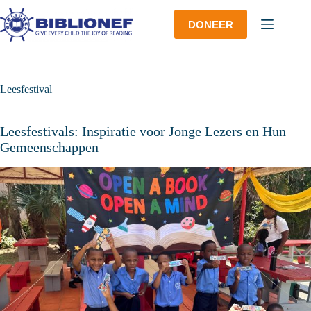
Ga
naar
DONEER
de
inhoud
Leesfestival
Leesfestivals: Inspiratie voor Jonge Lezers en Hun
Gemeenschappen