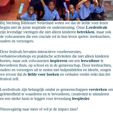
Bij Stichting Biblionef Nederland weten we dat de liefde voor lezen
begint met de juiste inspiratie en ondersteuning. Onze
Leesfestivals
zijn levendige vieringen die niet alleen kinderen
betrekken
, maar ook
de volwassenen die een cruciale rol in hun leven spelen: leerkrachten,
ouders en verzorgers.
Deze festivals bevatten interactieve voorleessessies,
verhalenworkshops en praktische activiteiten die niet alleen kinderen
boeien, maar ook volwassenen
inspireren
om een
leescultuur
te
bevorderen thuis, op school en in de gemeenschap. Door leerkrachten,
ouders en verzorgers uit te rusten met hulpmiddelen en ideeën, zorgen
we ervoor dat de
liefde voor boeken
en verhalen verder reikt dan het
festival zelf.
Leesfestivals zijn belangrijk omdat ze gemeenschappen
versterken
om
geletterdheid te waarderen en te bevorderen, creativiteit te stimuleren
en een sterke basis te leggen voor levenslang
leesplezier
.
Nieuwsgierig naar meer of wil je de impact zien?