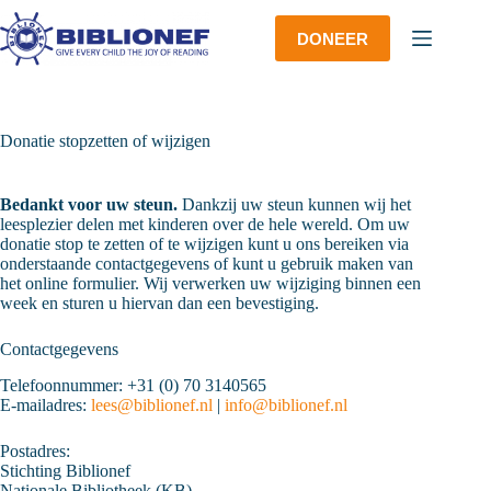
Ga
naar
DONEER
de
inhoud
Donatie stopzetten of wijzigen
Bedankt voor uw steun.
Dankzij uw steun kunnen wij het
leesplezier delen met kinderen over de hele wereld. Om uw
donatie stop te zetten of te wijzigen kunt u ons bereiken via
onderstaande contactgegevens of kunt u gebruik maken van
het online formulier. Wij verwerken uw wijziging binnen een
week en sturen u hiervan dan een bevestiging.
Contactgegevens
Telefoonnummer: +31 (0) 70 3140565
E-mailadres:
lees@biblionef.nl
|
info@biblionef.nl
Postadres:
Stichting Biblionef
Nationale Bibliotheek (KB)