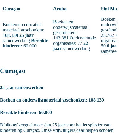
Curaçao
Aruba
Sint Maarten
Boeken en
Boeken en
Boeken en educatief
onderwijsmateria
onderwijsmateriaal
materiaal geschonken:
geschonken:
geschonken:
108.139
25 jaar
23.762
Onderst
143.381 Ondersteunde
samenwerking
Bereikte
organisaties: me
organisaties: 77
22
kinderen:
60.000
50
6 jaar
jaar
samenwerking
samenwerking
Curaçao
25 jaar samenwerken
Boeken en onderwijsmateriaal geschonken: 108.139
Bereikte kinderen: 60.000
Biblionef zorgt al meer dan 25 jaar voor het leesplezier van
kinderen op Curaçao. Onze vrijwilligers daar helpen scholen