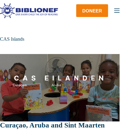
Ga
naar
DONEER
de
inhoud
CAS Islands
Curaçao, Aruba and Sint Maarten