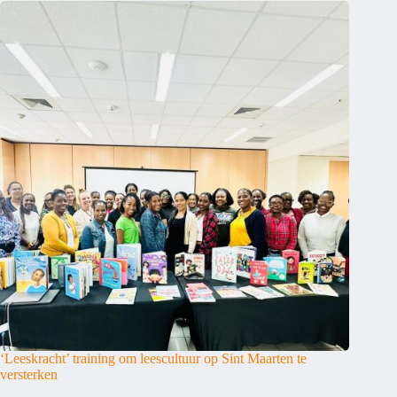
‘Leeskracht’ training om leescultuur op Sint Maarten te
versterken