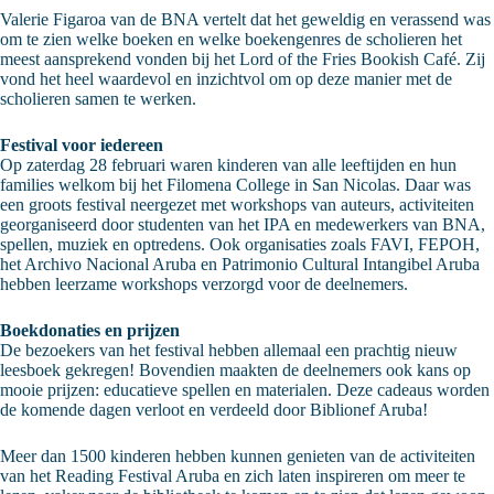
Valerie Figaroa van de BNA vertelt dat het geweldig en verassend was
om te zien welke boeken en welke boekengenres de scholieren het
meest aansprekend vonden bij het Lord of the Fries Bookish Café. Zij
vond het heel waardevol en inzichtvol om op deze manier met de
scholieren samen te werken.
Festival voor iedereen
Op zaterdag 28 februari waren kinderen van alle leeftijden en hun
families welkom bij het Filomena College in San Nicolas. Daar was
een groots festival neergezet met workshops van auteurs, activiteiten
georganiseerd door studenten van het IPA en medewerkers van BNA,
spellen, muziek en optredens. Ook organisaties zoals FAVI, FEPOH,
het Archivo Nacional Aruba en Patrimonio Cultural Intangibel Aruba
hebben leerzame workshops verzorgd voor de deelnemers.
Boekdonaties en prijzen
De bezoekers van het festival hebben allemaal een prachtig nieuw
leesboek gekregen! Bovendien maakten de deelnemers ook kans op
mooie prijzen: educatieve spellen en materialen. Deze cadeaus worden
de komende dagen verloot en verdeeld door Biblionef Aruba!
Meer dan 1500 kinderen hebben kunnen genieten van de activiteiten
van het Reading Festival Aruba en zich laten inspireren om meer te