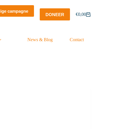
dige campagne
€
0,00
DONEER
Winkelwagen
News & Blog
Contact