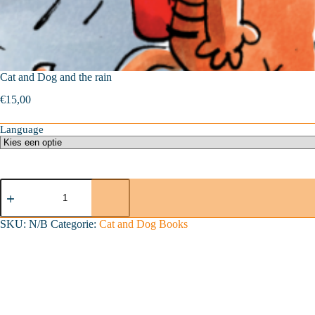
Cat and Dog and the rain
€
15,00
Language
Cat
and
Dog
and
SKU:
N/B
Categorie:
Cat and Dog Books
the
rain
aantal