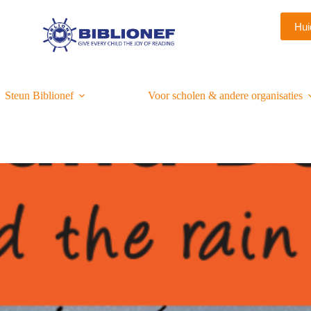
Hui
Steun Biblionef
Voor scholen & andere organisaties