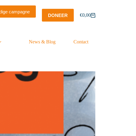
dige campagne
€
0,00
DONEER
Winkelwagen
News & Blog
Contact