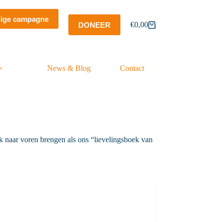
dige campagne
€
0,00
DONEER
Winkelwagen
News & Blog
Contact
k naar voren brengen als ons “lievelingsboek van