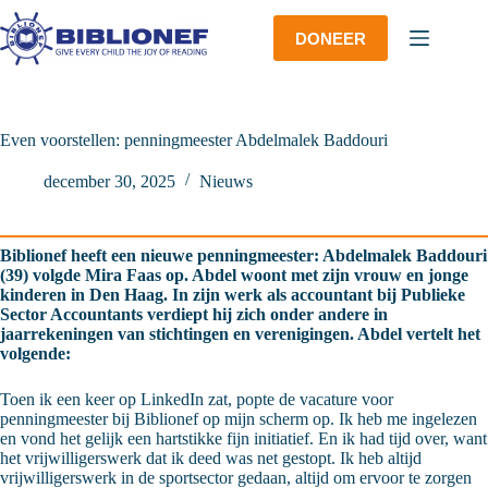
Ga
naar
DONEER
de
inhoud
Even voorstellen: penningmeester Abdelmalek Baddouri
december 30, 2025
Nieuws
Biblionef heeft een nieuwe penningmeester: Abdelmalek Baddouri
(39) volgde Mira Faas op. Abdel woont met zijn vrouw en jonge
kinderen in Den Haag. In zijn werk als accountant bij Publieke
Sector Accountants verdiept hij zich onder andere in
jaarrekeningen van stichtingen en verenigingen. Abdel vertelt het
volgende:
Toen ik een keer op LinkedIn zat, popte de vacature voor
penningmeester bij Biblionef op mijn scherm op. Ik heb me ingelezen
en vond het gelijk een hartstikke fijn initiatief. En ik had tijd over, want
het vrijwilligerswerk dat ik deed was net gestopt. Ik heb altijd
vrijwilligerswerk in de sportsector gedaan, altijd om ervoor te zorgen