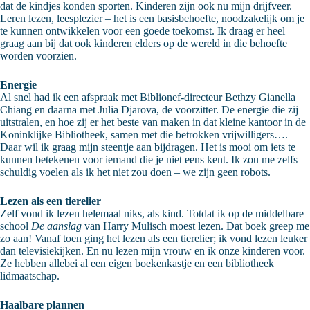
dat de kindjes konden sporten. Kinderen zijn ook nu mijn drijfveer.
Leren lezen, leesplezier – het is een basisbehoefte, noodzakelijk om je
te kunnen ontwikkelen voor een goede toekomst. Ik draag er heel
graag aan bij dat ook kinderen elders op de wereld in die behoefte
worden voorzien.
Energie
Al snel had ik een afspraak met Biblionef-directeur Bethzy Gianella
Chiang en daarna met Julia Djarova, de voorzitter. De energie die zij
uitstralen, en hoe zij er het beste van maken in dat kleine kantoor in de
Koninklijke Bibliotheek, samen met die betrokken vrijwilligers….
Daar wil ik graag mijn steentje aan bijdragen. Het is mooi om iets te
kunnen betekenen voor iemand die je niet eens kent. Ik zou me zelfs
schuldig voelen als ik het niet zou doen – we zijn geen robots.
Lezen als een tierelier
Zelf vond ik lezen helemaal niks, als kind. Totdat ik op de middelbare
school
De aanslag
van Harry Mulisch moest lezen. Dat boek greep me
zo aan! Vanaf toen ging het lezen als een tierelier; ik vond lezen leuker
dan televisiekijken. En nu lezen mijn vrouw en ik onze kinderen voor.
Ze hebben allebei al een eigen boekenkastje en een bibliotheek
lidmaatschap.
Haalbare plannen