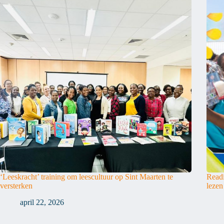
‘Leeskracht’ training om leescultuur op Sint Maarten te
Readi
versterken
lezen
april 22, 2026