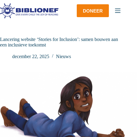
Ga
naar
DONEER
de
inhoud
Lancering website ‘Stories for Inclusion’: samen bouwen aan
een inclusieve toekomst
december 22, 2025
Nieuws