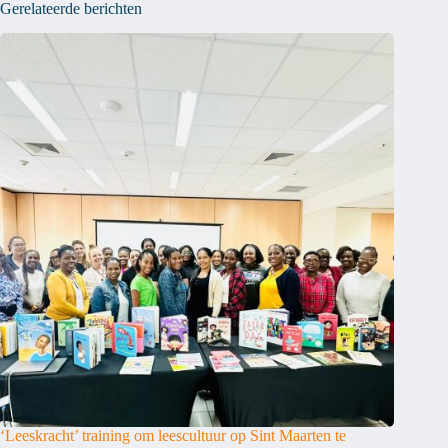
Gerelateerde berichten
‘Leeskracht’ training om leescultuur op Sint Maarten te