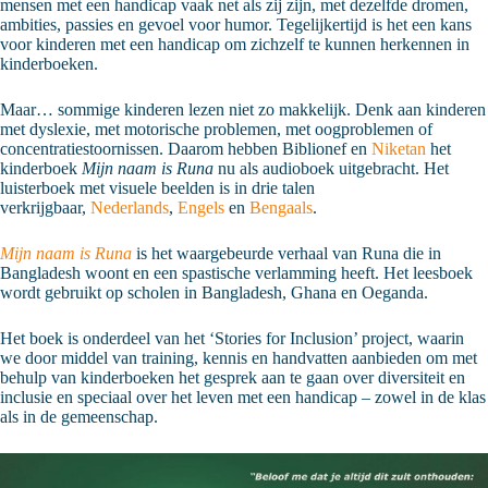
mensen met een handicap vaak net als zij zijn, met dezelfde dromen,
ambities, passies en gevoel voor humor. Tegelijkertijd is het een kans
voor kinderen met een handicap om zichzelf te kunnen herkennen in
kinderboeken.
Maar… sommige kinderen lezen niet zo makkelijk. Denk aan kinderen
met dyslexie, met motorische problemen, met oogproblemen of
concentratiestoornissen. Daarom hebben Biblionef en
Niketan
het
kinderboek
Mijn naam is Runa
nu als audioboek uitgebracht. Het
luisterboek met visuele beelden is in drie talen
verkrijgbaar,
Nederlands
,
Engels
en
Bengaals
.
Mijn naam is Runa
is het waargebeurde verhaal van Runa die in
Bangladesh woont en een spastische verlamming heeft. Het leesboek
wordt gebruikt op scholen in Bangladesh, Ghana en Oeganda.
Het boek is onderdeel van het ‘Stories for Inclusion’ project, waarin
we door middel van training, kennis en handvatten aanbieden om met
behulp van kinderboeken het gesprek aan te gaan over diversiteit en
inclusie en speciaal over het leven met een handicap – zowel in de klas
als in de gemeenschap.