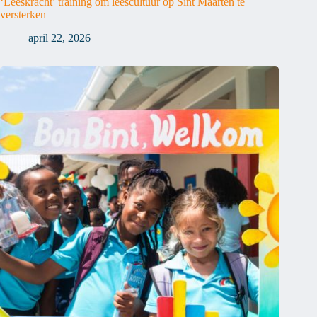
‘Leeskracht’ training om leescultuur op Sint Maarten te
versterken
april 22, 2026