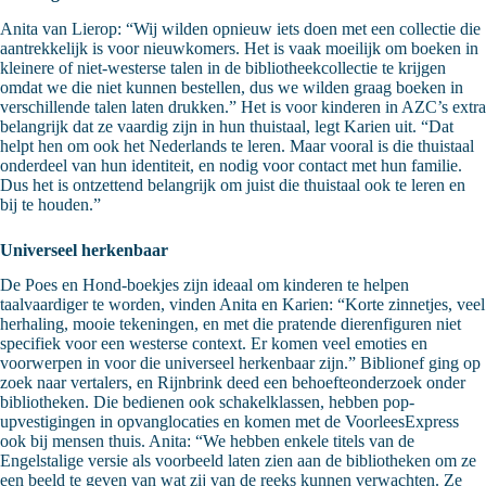
Anita van Lierop: “Wij wilden opnieuw iets doen met een collectie die
aantrekkelijk is voor nieuwkomers. Het is vaak moeilijk om boeken in
kleinere of niet-westerse talen in de bibliotheekcollectie te krijgen
omdat we die niet kunnen bestellen, dus we wilden graag boeken in
verschillende talen laten drukken.” Het is voor kinderen in AZC’s extra
belangrijk dat ze vaardig zijn in hun thuistaal, legt Karien uit. “Dat
helpt hen om ook het Nederlands te leren. Maar vooral is die thuistaal
onderdeel van hun identiteit, en nodig voor contact met hun familie.
Dus het is ontzettend belangrijk om juist die thuistaal ook te leren en
bij te houden.”
Universeel herkenbaar
De Poes en Hond-boekjes zijn ideaal om kinderen te helpen
taalvaardiger te worden, vinden Anita en Karien: “Korte zinnetjes, veel
herhaling, mooie tekeningen, en met die pratende dierenfiguren niet
specifiek voor een westerse context. Er komen veel emoties en
voorwerpen in voor die universeel herkenbaar zijn.” Biblionef ging op
zoek naar vertalers, en Rijnbrink deed een behoefteonderzoek onder
bibliotheken. Die bedienen ook schakelklassen, hebben pop-
upvestigingen in opvanglocaties en komen met de VoorleesExpress
ook bij mensen thuis. Anita: “We hebben enkele titels van de
Engelstalige versie als voorbeeld laten zien aan de bibliotheken om ze
een beeld te geven van wat zij van de reeks kunnen verwachten. Ze