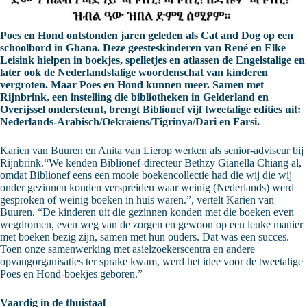
Poes en Hond ontstonden jaren geleden als Cat and Dog op een
schoolbord in Ghana. Deze geesteskinderen van René en Elke
Leisink hielpen in boekjes, spelletjes en atlassen de Engelstalige en
later ook de Nederlandstalige woordenschat van kinderen
vergroten. Maar Poes en Hond kunnen meer. Samen met
Rijnbrink, een instelling die bibliotheken in Gelderland en
Overijssel ondersteunt, brengt Biblionef vijf tweetalige edities uit:
Nederlands-Arabisch/Oekraïens/Tigrinya/Dari en Farsi.
Karien van Buuren en Anita van Lierop werken als senior-adviseur bij
Rijnbrink.“We kenden Biblionef-directeur Bethzy Gianella Chiang al,
omdat Biblionef eens een mooie boekencollectie had die wij die wij
onder gezinnen konden verspreiden waar weinig (Nederlands) werd
gesproken of weinig boeken in huis waren.”, vertelt Karien van
Buuren. “De kinderen uit die gezinnen konden met die boeken even
wegdromen, even weg van de zorgen en gewoon op een leuke manier
met boeken bezig zijn, samen met hun ouders. Dat was een succes.
Toen onze samenwerking met asielzoekerscentra en andere
opvangorganisaties ter sprake kwam, werd het idee voor de tweetalige
Poes en Hond-boekjes geboren.”
Vaardig in de thuistaal