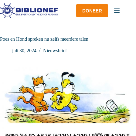
Ga
naar
DONEER
de
inhoud
Poes en Hond spreken nu zelfs meerdere talen
juli 30, 2024
Nieuwsbrief