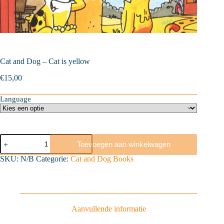
Cat and Dog – Cat is yellow
€
15,00
Language
Cat
Toevoegen aan winkelwagen
and
Dog
SKU:
N/B
Categorie:
Cat and Dog Books
-
Cat
is
yellow
aantal
Aanvullende informatie