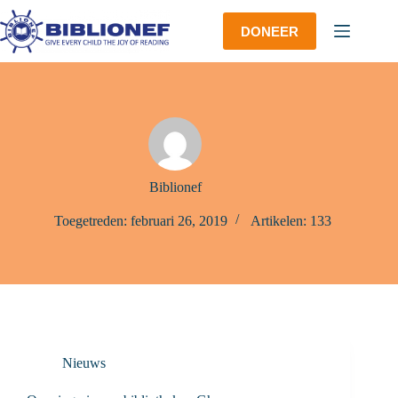
Ga
naar
DONEER
de
inhoud
Biblionef
Toegetreden: februari 26, 2019
Artikelen: 133
Nieuws