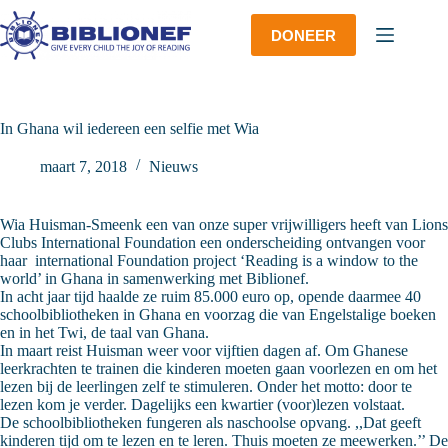
Ga
naar
DONEER
de
inhoud
In Ghana wil iedereen een selfie met Wia
maart 7, 2018
Nieuws
Wia Huisman-Smeenk een van onze super vrijwilligers heeft van Lions
Clubs International Foundation een onderscheiding ontvangen voor
haar international Foundation project ‘Reading is a window to the
world’ in Ghana in samenwerking met Biblionef.
In acht jaar tijd haalde ze ruim 85.000 euro op, opende daarmee 40
schoolbibliotheken in Ghana en voorzag die van Engelstalige boeken
en in het Twi, de taal van Ghana.
In maart reist Huisman weer voor vijftien dagen af. Om Ghanese
leerkrachten te trainen die kinderen moeten gaan voorlezen en om het
lezen bij de leerlingen zelf te stimuleren. Onder het motto: door te
lezen kom je verder. Dagelijks een kwartier (voor)lezen volstaat.
De schoolbibliotheken fungeren als naschoolse opvang. ,,Dat geeft
kinderen tijd om te lezen en te leren. Thuis moeten ze meewerken.’’ De