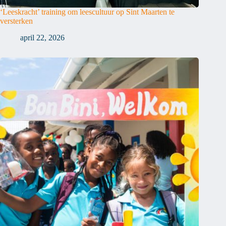
‘Leeskracht’ training om leescultuur op Sint Maarten te
versterken
april 22, 2026