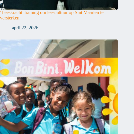
‘Leeskracht’ training om leescultuur op Sint Maarten te
versterken
april 22, 2026