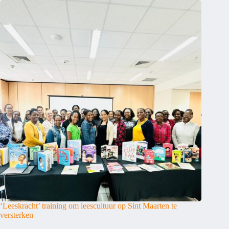
‘Leeskracht’ training om leescultuur op Sint Maarten te
versterken